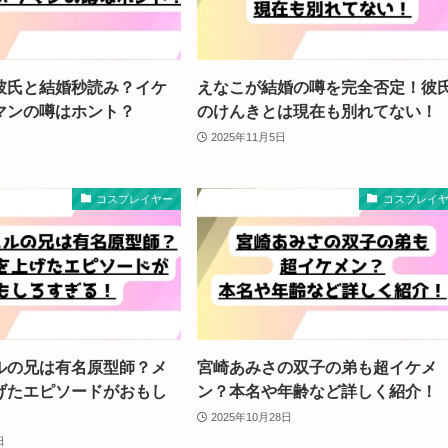
彼氏と結婚秒読み？イケ
えなこが結婚の噂を完全否定！彼
マンの噂はホント？
のけんきとは現在も別れてない！
2025年11月5日
コスプレイヤー
コスプレイ
ルの兄は有名原型師？メ
宮崎あみさの双子の弟も超イケメ
げたエピソードがおもし
ン？本名や年齢など詳しく紹介！
2025年10月28日
日